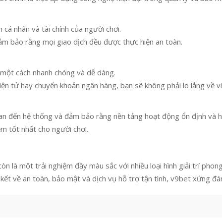
cá nhân và tài chính của người chơi.
ảm bảo rằng mọi giao dịch đều được thực hiện an toàn.
ền một cách nhanh chóng và dễ dàng.
iện tử hay chuyển khoản ngân hàng, bạn sẽ không phải lo lắng về vi
uan đến hệ thống và đảm bảo rằng nền tảng hoạt động ổn định và h
ệm tốt nhất cho người chơi.
n là một trải nghiệm đầy màu sắc với nhiều loại hình giải trí pho
am kết về an toàn, bảo mật và dịch vụ hỗ trợ tận tình, v9bet xứng 