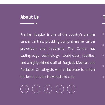
About Us
T
Prankur Hospital is one of the country's premier
cancer centres, providing comprehensive cancer
prevention and treatment. The Centre has
cutting-edge technology, world-class facilities,
and a highly-skilled staff of Surgical, Medical, and
Radiation Oncologists who collaborate to deliver
the best possible individualised care.