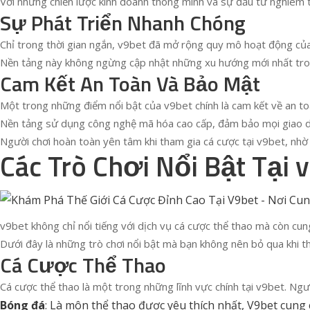
Với những chiến lược kinh doanh thông minh và sự đầu tư nghiêm tú
Sự Phát Triển Nhanh Chóng
Chỉ trong thời gian ngắn, v9bet đã mở rộng quy mô hoạt động của 
Nền tảng này không ngừng cập nhật những xu hướng mới nhất trong
Cam Kết An Toàn Và Bảo Mật
Một trong những điểm nổi bật của v9bet chính là cam kết về an to
Nền tảng sử dụng công nghệ mã hóa cao cấp, đảm bảo mọi giao dị
Người chơi hoàn toàn yên tâm khi tham gia cá cược tại v9bet, nhờ
Các Trò Chơi Nổi Bật Tại 
v9bet không chỉ nổi tiếng với dịch vụ cá cược thể thao mà còn cung
Dưới đây là những trò chơi nổi bật mà bạn không nên bỏ qua khi t
Cá Cược Thể Thao
Cá cược thể thao là một trong những lĩnh vực chính tại v9bet. Ngư
Bóng đá
: Là môn thể thao được yêu thích nhất, V9bet cung c